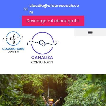
claudia@cfaurecoach.co
m
Descarga mi ebook gratis