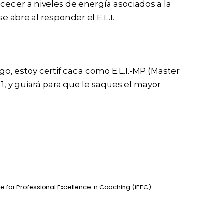
ceder a niveles de energía asociados a la
e abre al responder el E.L.I.
, estoy certificada como E.L.I.-MP (Master
 1, y guiará para que le saques el mayor
te for Professional Excellence in Coaching (iPEC).