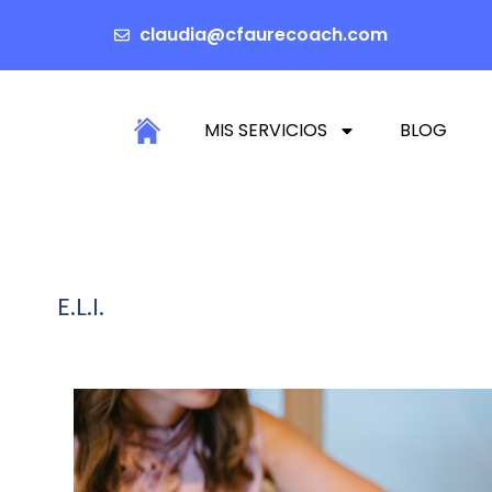
claudia@cfaurecoach.com
MIS SERVICIOS
BLOG
E.L.I.