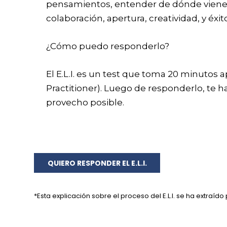
pensamientos, entender de dónde vienen la
colaboración, apertura, creatividad, y éxi
¿Cómo puedo responderlo?
El E.L.I. es un test que toma 20 minutos
Practitioner). Luego de responderlo, te ha
provecho posible.
QUIERO RESPONDER EL E.L.I.
*Esta explicación sobre el proceso del E.L.I. se ha extraíd