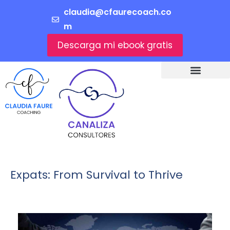
claudia@cfaurecoach.co
m
Descarga mi ebook gratis
Expats: From Survival to Thrive