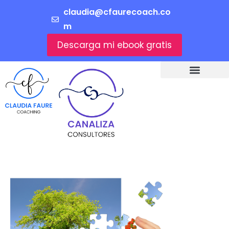
claudia@cfaurecoach.co
m
Descarga mi ebook gratis