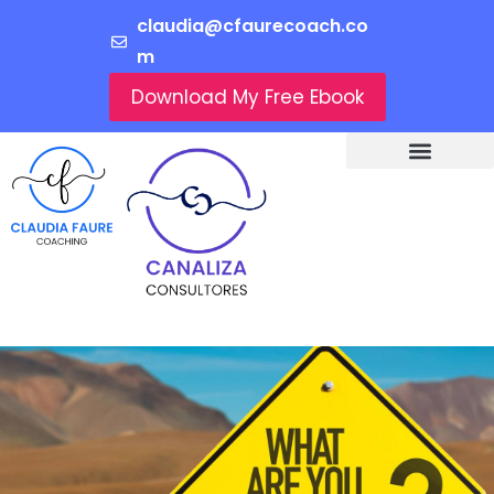
claudia@cfaurecoach.co
m
Download My Free Ebook